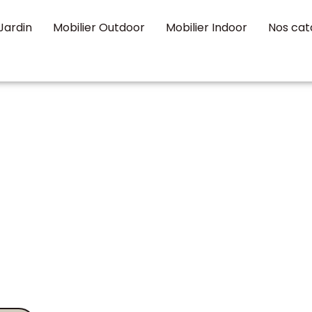
Jardin
Mobilier Outdoor
Mobilier Indoor
Nos cat
ontet
mobilier de jardin
de votre budget et de