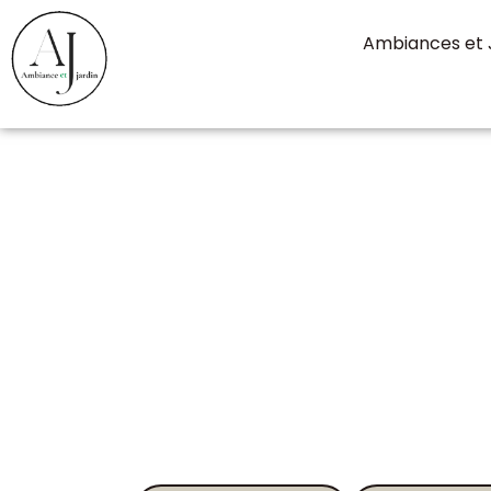
contenu
principal
Ambiances et 
Placard - Le P
Nous vous accompagnons pour trouver le
idéal pour votre projet, en tenant compte 
vos attentes.