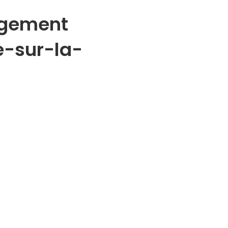
agement
le-sur-la-