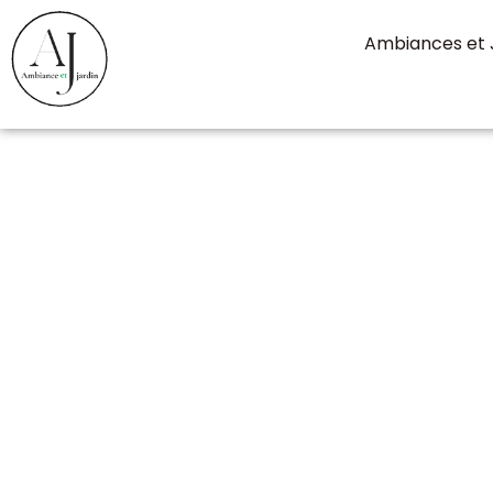
contenu
principal
Ambiances et 
Dressing - L’I
sur-la-Sorgu
Nous vous accompagnons pour trouver le
idéal pour votre projet, en tenant compte 