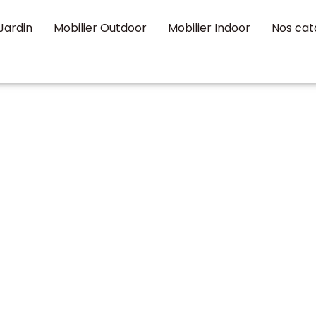
Jardin
Mobilier Outdoor
Mobilier Indoor
Nos cat
sle-
e
mobilier de jardin
de votre budget et de